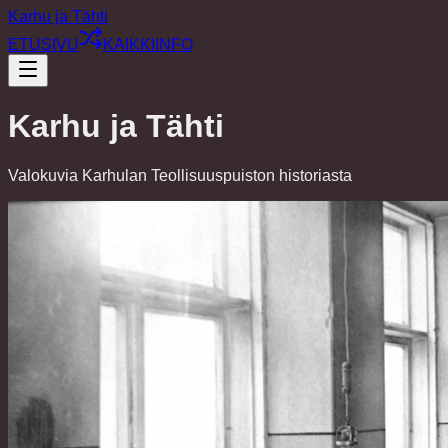
Karhu ja Tähti
ETUSIVU
KAIKKI
INFO
Karhu ja Tähti
Valokuvia Karhulan Teollisuuspuiston historiasta